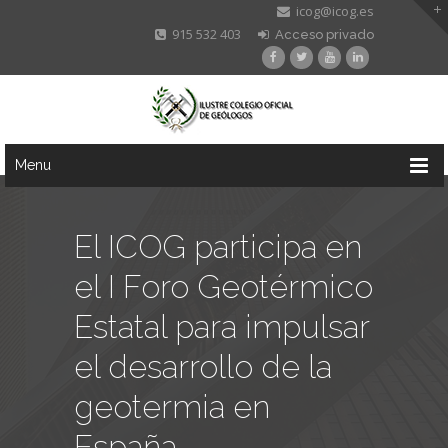
icog@icog.es
915 532 403
Acceso privado
Menu
El ICOG participa en
el I Foro Geotérmico
Estatal para impulsar
el desarrollo de la
geotermia en
España