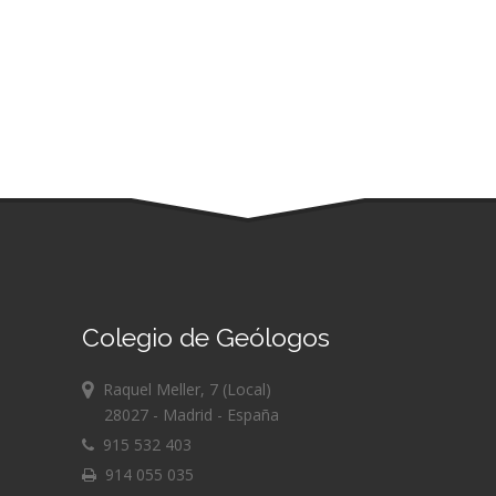
Colegio de Geólogos
Raquel Meller, 7 (Local)
28027 - Madrid - España
915 532 403
914 055 035