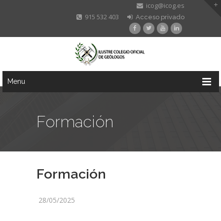
icog@icog.es
915 532 403
Acceso privado
Menu
Formación
Formación
28/05/2025