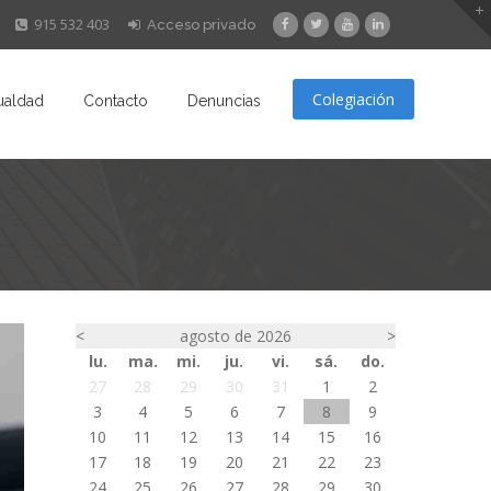
915 532 403
Acceso privado
Colegiación
ualdad
Contacto
Denuncias
<
agosto de 2026
>
lu.
ma.
mi.
ju.
vi.
sá.
do.
27
28
29
30
31
1
2
3
4
5
6
7
8
9
10
11
12
13
14
15
16
17
18
19
20
21
22
23
24
25
26
27
28
29
30