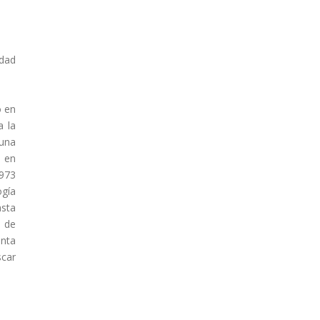
dad
ó en
a la
 una
l en
1973
ogía
asta
s de
enta
scar