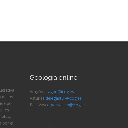
Geología online
lucrativa
Aragón
aragon@icog.es
 de los
Asturias
delegastur@icog.es
ada por
País Vasco
paisvasco@icog.es
e, es
blico,
 por el