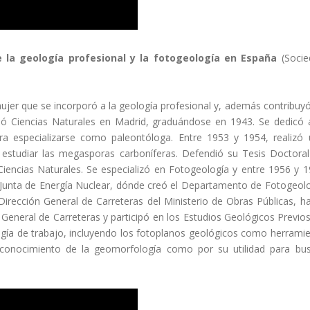
 la geología profesional y la fotogeología en España
(Socie
er que se incorporó a la geología profesional y, además contribuy
só Ciencias Naturales en Madrid, graduándose en 1943. Se dedicó 
a especializarse como paleontóloga. Entre 1953 y 1954, realizó
 estudiar las megasporas carboníferas. Defendió su Tesis Doctora
Ciencias Naturales. Se especializó en Fotogeología y entre 1956 y 
a Junta de Energía Nuclear, dónde creó el Departamento de Fotogeol
 Dirección General de Carreteras del Ministerio de Obras Públicas, h
n General de Carreteras y participó en los Estudios Geológicos Previo
logía de trabajo, incluyendo los fotoplanos geológicos como herrami
 conocimiento de la geomorfología como por su utilidad para bu