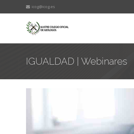
icog@icog.es
IGUALDAD | Webinares