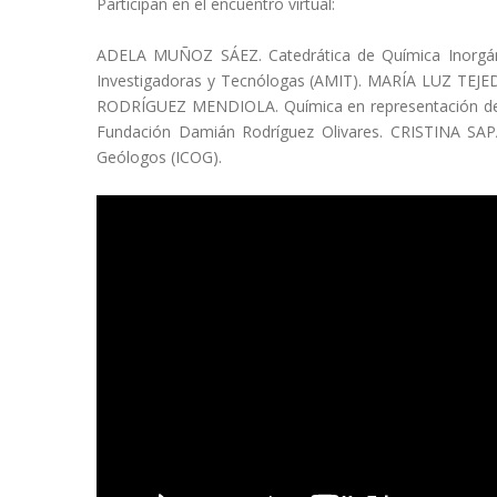
Participan en el encuentro virtual:
ADELA MUÑOZ SÁEZ. Catedrática de Química Inorgánic
Investigadoras y Tecnólogas (AMIT). MARÍA LUZ TEJEDA
RODRÍGUEZ MENDIOLA. Química en representación del C
Fundación Damián Rodríguez Olivares. CRISTINA SAPA
Geólogos (ICOG).