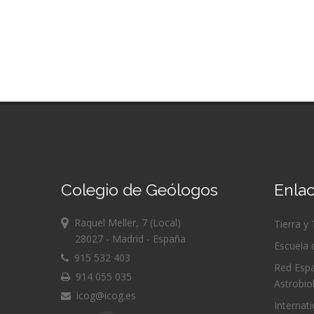
Colegio de Geólogos
Enlac
Raquel Meller, 7 (Local)
Tierra y
28027 - Madrid - España
Escuela 
915 532 403
Red Espa
914 055 035
Astrobio
icog@icog.es
Internat