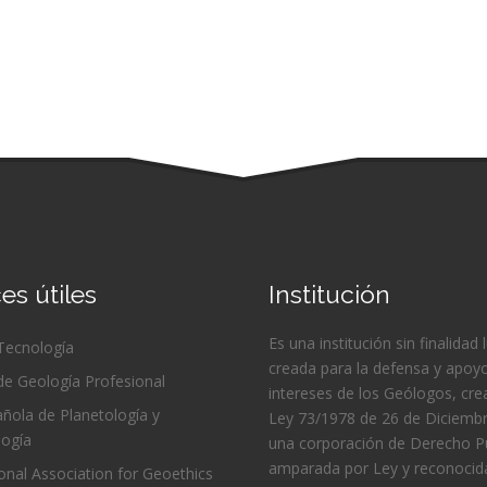
es útiles
Institución
Es una institución sin finalidad 
 Tecnología
creada para la defensa y apoyo
de Geología Profesional
intereses de los Geólogos, cre
ñola de Planetología y
Ley 73/1978 de 26 de Diciembr
logía
una corporación de Derecho Pú
amparada por Ley y reconocida
ional Association for Geoethics