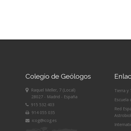
Colegio de Geólogos
Enlac
Raquel Meller, 7 (Local)
Tierra y
28027 - Madrid - España
Escuela 
915 532 403
Red Espa
914 055 035
Astrobio
icog@icog.es
Internat