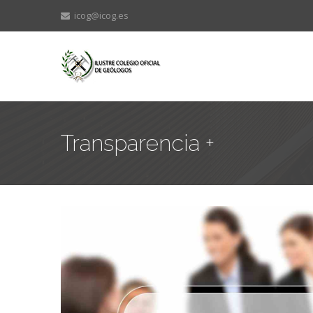
icog@icog.es
Transparencia +