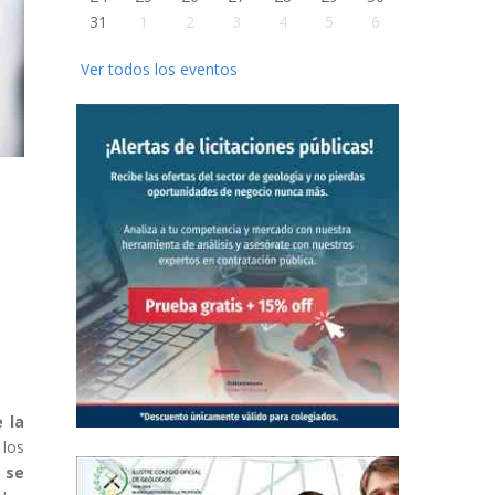
31
1
2
3
4
5
6
Ver todos los eventos
 la
 los
 se