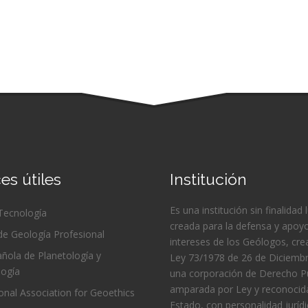
es útiles
Institución
Es una institución sin finalidad 
 Tecnología
creada para la defensa y apoyo
de Geología Profesional
intereses de los Geólogos, cre
ñola de Planetología y
Ley 73/1978 de 26 de Diciembr
logía
una corporación de Derecho Pú
amparada por Ley y reconocida
ional Association for Geoethics
Estado, con personalidad juríd