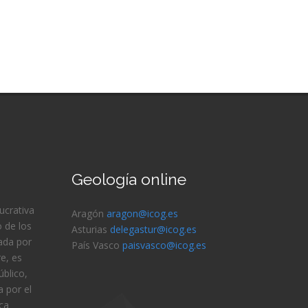
Geología online
lucrativa
Aragón
aragon@icog.es
 de los
Asturias
delegastur@icog.es
ada por
País Vasco
paisvasco@icog.es
e, es
blico,
 por el
ica