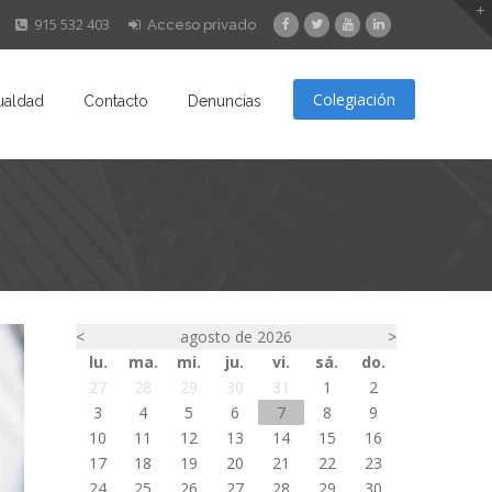
915 532 403
Acceso privado
Colegiación
ualdad
Contacto
Denuncias
<
agosto de 2026
>
lu.
ma.
mi.
ju.
vi.
sá.
do.
27
28
29
30
31
1
2
3
4
5
6
7
8
9
10
11
12
13
14
15
16
17
18
19
20
21
22
23
24
25
26
27
28
29
30