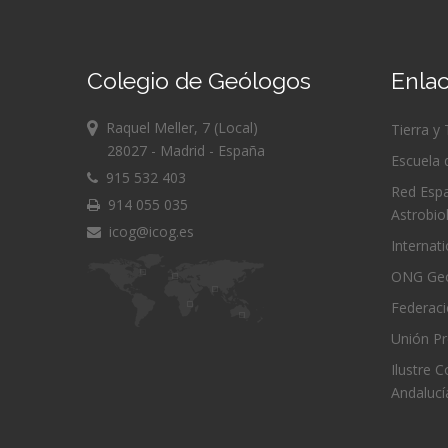
Colegio de Geólogos
Enlac
Raquel Meller, 7 (Local)
Tierra y
28027 - Madrid - España
Escuela 
915 532 403
Red Espa
914 055 035
Astrobio
icog@icog.es
Internat
ONG Geó
Federac
Unión Pr
Ilustre 
Andalucí