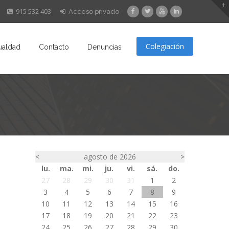
915 532 403
Acceso privado
Colegiación
ualdad
Contacto
Denuncias
<
agosto de 2026
>
lu.
ma.
mi.
ju.
vi.
sá.
do.
27
28
29
30
31
1
2
3
4
5
6
7
8
9
10
11
12
13
14
15
16
17
18
19
20
21
22
23
24
25
26
27
28
29
30