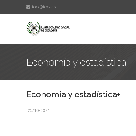
icog@icog.es
Economía y estadística+
Economía y estadística+
25/10/2021