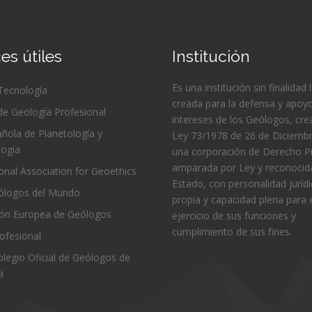
es útiles
Institución
Es una institución sin finalidad 
 Tecnología
creada para la defensa y apoyo
de Geología Profesional
intereses de los Geólogos, cre
ñola de Planetología y
Ley 73/1978 de 26 de Diciembr
logía
una corporación de Derecho Pú
amparada por Ley y reconocida
ional Association for Geoethics
Estado, con personalidad juríd
logos del Mundo
propia y capacidad plena para 
ión Europea de Geólogos
ejercicio de sus funciones y
cumplimiento de sus fines.
ofesional
Colegio Oficial de Geólogos de
a