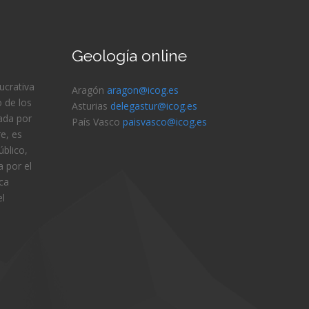
Geología online
lucrativa
Aragón
aragon@icog.es
 de los
Asturias
delegastur@icog.es
ada por
País Vasco
paisvasco@icog.es
e, es
blico,
 por el
ica
el