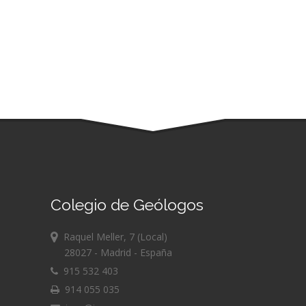
Colegio de Geólogos
Raquel Meller, 7 (Local)
28027 - Madrid - España
915 532 403
914 055 035