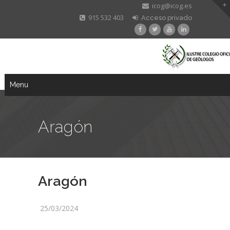
icog@icog.es
915 532 403
Acceso privado
Menu
Aragón
Aragón
25/03/2024