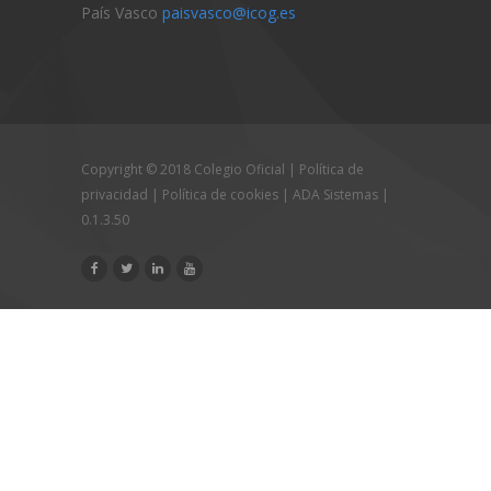
País Vasco
paisvasco@icog.es
Copyright © 2018 Colegio Oficial |
Política de
privacidad
|
Política de cookies
|
ADA Sistemas
|
0.1.3.50