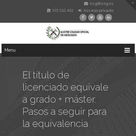
icog@icog.es
915 532 403
Acceso privado
Menu
El título de
licenciado equivale
a grado + máster.
Pasos a seguir para
la equivalencia