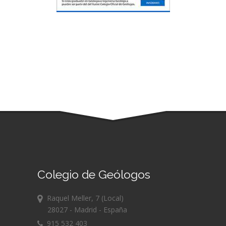
Colegio de Geólogos
Raquel Meller, 7 (Local)
28027 - Madrid - España
915 532 403