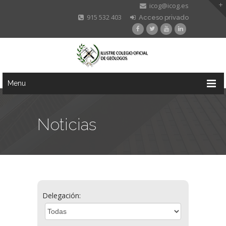
icog@icog.es
915 532 403
Acceso privado
Menu
Noticias
Delegación: