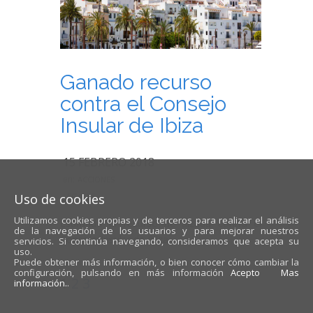
Ganado recurso
contra el Consejo
Insular de Ibiza
15 FEBRERO 2018
en:
ACCIONES
Uso de cookies
LEGALES
Utilizamos cookies propias y de terceros para realizar el análisis
Estimado el recurso de alzada contra el
de la navegación de los usuarios y para mejorar nuestros
Consejo Insular de Ibiza.
servicios. Si continúa navegando, consideramos que acepta su
uso.
Puede obtener más información, o bien conocer cómo cambiar la
configuración, pulsando en más información
Acepto
Mas
1
2
3
información.
.