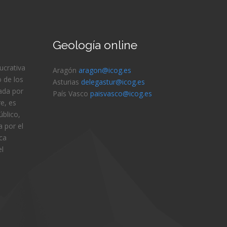
Geología online
lucrativa
Aragón
aragon@icog.es
 de los
Asturias
delegastur@icog.es
ada por
País Vasco
paisvasco@icog.es
e, es
blico,
 por el
ica
el