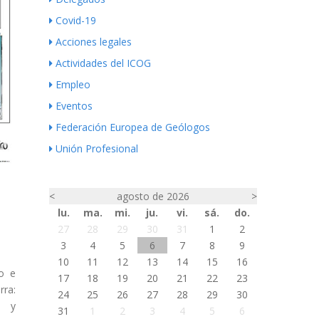
Covid-19
Acciones legales
Actividades del ICOG
Empleo
Eventos
Federación Europea de Geólogos
Unión Profesional
<
agosto de 2026
>
lu.
ma.
mi.
ju.
vi.
sá.
do.
27
28
29
30
31
1
2
3
4
5
6
7
8
9
10
11
12
13
14
15
16
co e
17
18
19
20
21
22
23
rra:
24
25
26
27
28
29
30
a y
31
1
2
3
4
5
6