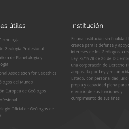
es útiles
Institución
Es una institución sin finalidad 
 Tecnología
creada para la defensa y apoyo
de Geología Profesional
intereses de los Geólogos, cre
ñola de Planetología y
Ley 73/1978 de 26 de Diciembr
logía
una corporación de Derecho Pú
amparada por Ley y reconocida
ional Association for Geoethics
Estado, con personalidad juríd
logos del Mundo
propia y capacidad plena para 
ión Europea de Geólogos
ejercicio de sus funciones y
cumplimiento de sus fines.
ofesional
Colegio Oficial de Geólogos de
a