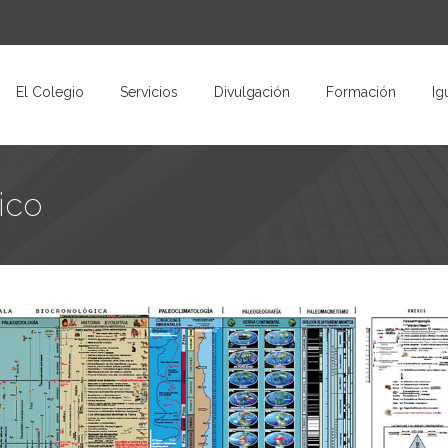
El Colegio
Servicios
Divulgación
Formación
Ig
ico