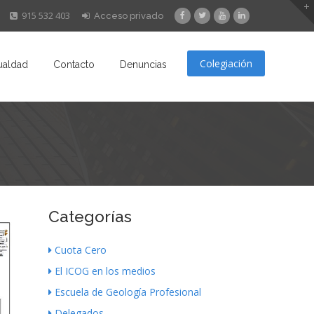
915 532 403
Acceso privado
Colegiación
ualdad
Contacto
Denuncias
Categorías
Cuota Cero
El ICOG en los medios
Escuela de Geología Profesional
Delegados