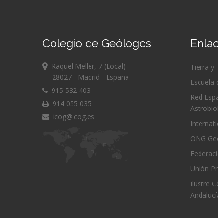
Colegio de Geólogos
Enlac
Raquel Meller, 7 (Local)
Tierra y
28027 - Madrid - España
Escuela 
915 532 403
Red Espa
914 055 035
Astrobio
icog@icog.es
Internat
ONG Geó
Federac
Unión Pr
Ilustre 
Andalucí