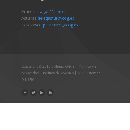
Aragón
aragon@icog.es
Asturias
delegastur@icog.es
País Vasco
paisvasco@icog.es
Copyright © 2018 Colegio Oficial |
Política de
privacidad
|
Política de cookies
|
ADA Sistemas
|
0.1.3.50