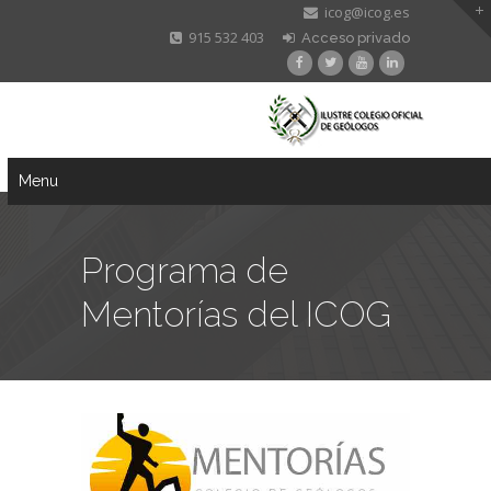
icog@icog.es
915 532 403
Acceso privado
Menu
Programa de
Mentorías del ICOG