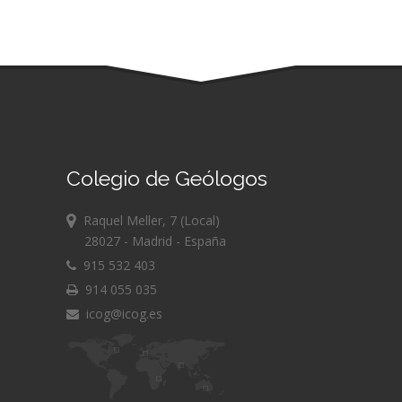
Colegio de Geólogos
Raquel Meller, 7 (Local)
28027 - Madrid - España
915 532 403
914 055 035
icog@icog.es