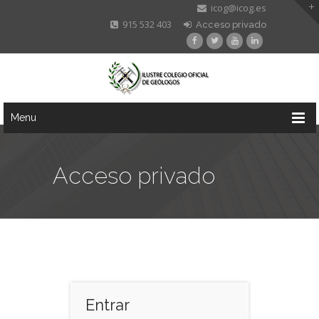
icog@icog.es
915 532 403
Acceso privado
Menu
Acceso privado
Entrar