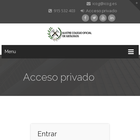
icog@icog.es
915 532 403
Acceso privado
Menu
Acceso privado
Entrar