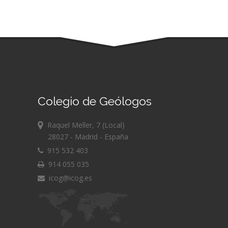
Colegio de Geólogos
Raquel Meller, 7 (Local)
28027 - Madrid - España
915 532 403
914 055 035
icog@icog.es