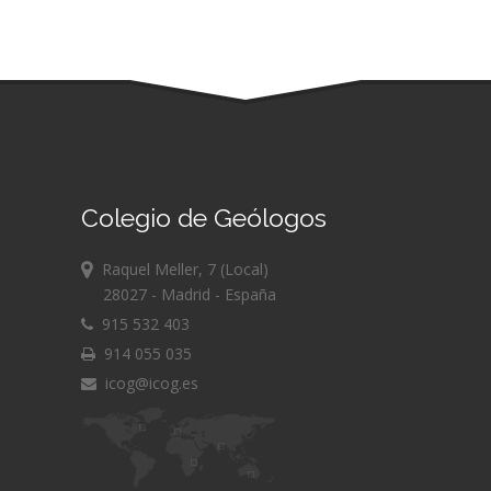
Colegio de Geólogos
Raquel Meller, 7 (Local)
28027 - Madrid - España
915 532 403
914 055 035
icog@icog.es