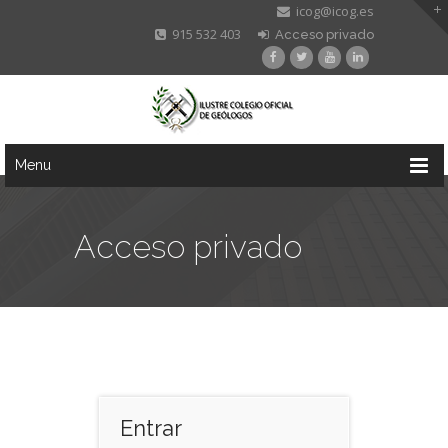
icog@icog.es
915 532 403
Acceso privado
Menu
Acceso privado
Entrar