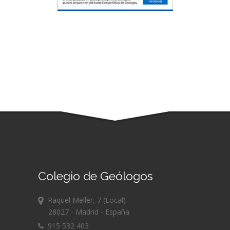
Colegio de Geólogos
Raquel Meller, 7 (Local)
28027 - Madrid - España
915 532 403