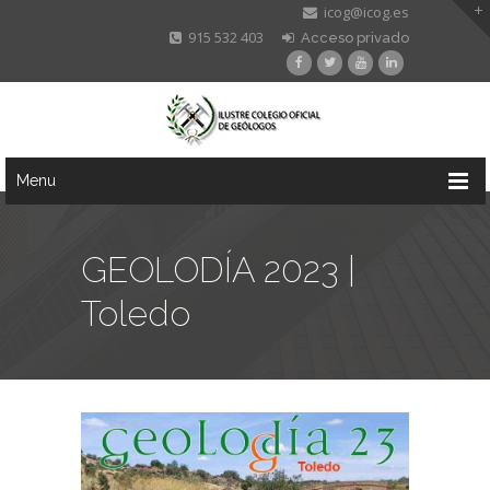
icog@icog.es
915 532 403
Acceso privado
Menu
GEOLODÍA 2023 |
Toledo