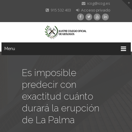
icog@icog.es
915 532 403
Acceso privado
Menu
Es imposible
predecir con
exactitud cuánto
durará la erupción
de La Palma